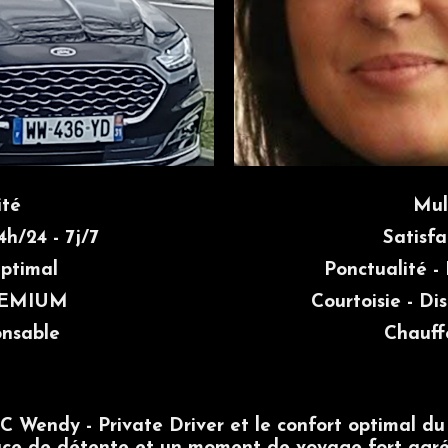
ité
Mul
4h/24 - 7j/7
Satisfa
ptimal
Ponctualité -
PREMIUM
Courtoisie - Di
nsable
Chauff
 Wendy - Private Driver et le confort optimal du