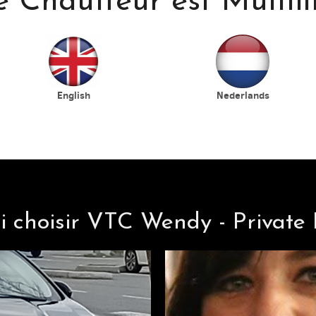
e Chauffeur est Multil
English
Nederlands
i choisir VTC Wendy - P
rivate