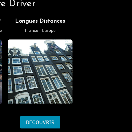
e Driver
P
Longues Distances
e
France - Europe
DECOUVRIR