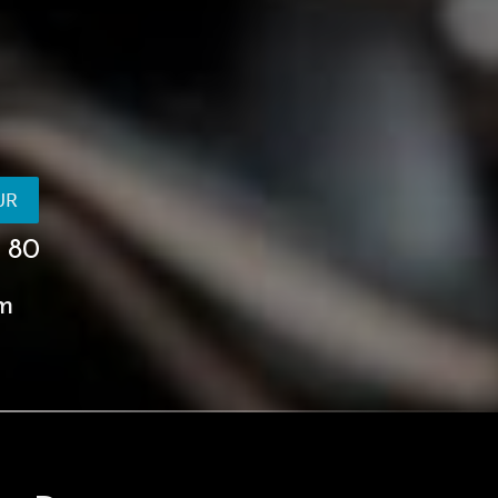
UR
5 80
om