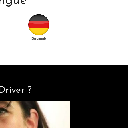
ingue
Deutsch
 Driver
?