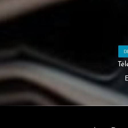
D
Tél
E