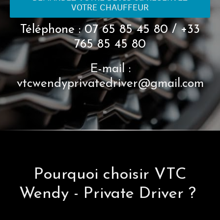
VOTRE CHAUFFEUR
Réserver
Téléphone : 07 65 85 45 80 / +33
765 85 45 80
E-mail :
vtcwendyprivatedriver@gmail.com
Pourquoi choisir VTC
Wendy - P
rivate Driver
?