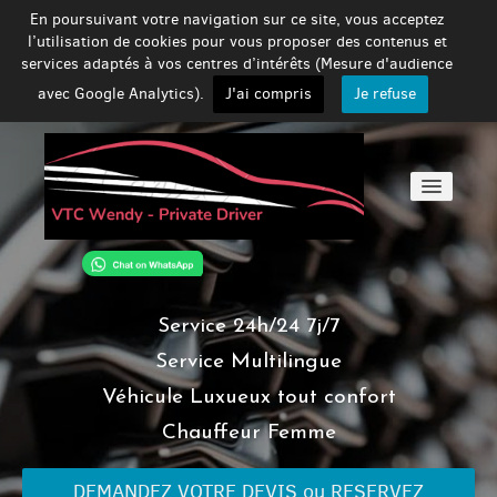
En poursuivant votre navigation sur ce site, vous acceptez
l’utilisation de cookies pour vous proposer des contenus et
services adaptés à vos centres d’intérêts (Mesure d'audience
avec Google Analytics).
J'ai compris
Je refuse
Accueil
Service 24h/24 7j/7
Prestations
Service Multilingue
Véhicule Luxueux tout confort
Véhicule & Chauffeur
Chauffeur Femme
DEMANDEZ VOTRE DEVIS ou RESERVEZ
Services