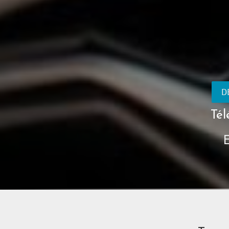
D
Tél
E