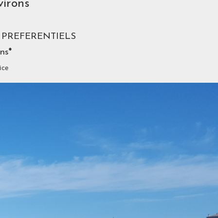
virons
FS PREFERENTIELS
ons
*
ice