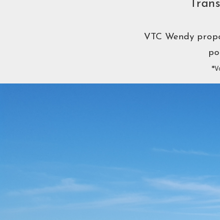
Trans
VTC Wendy propo
po
*
V