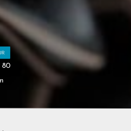
UR
5 80
om