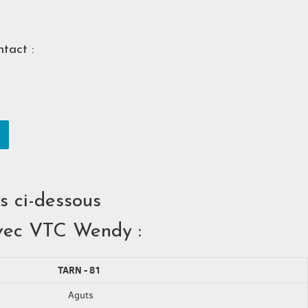
tact :
és ci-dessous
avec VTC Wendy :
TARN - 81
Aguts